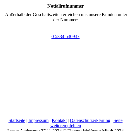
Notfallrufnummer
Außerhalb der Geschäftszeiten erreichen uns unsere Kunden unter
der Nummer:
0 5834 530937
Startseite
|
Impressum
|
Kontakt
|
Datenschutzerklärung
|
Seite
weiterempfehlen
Letzte Änderung: 27.11.2024 © Tierarzt Wolfgang Mindt 2024